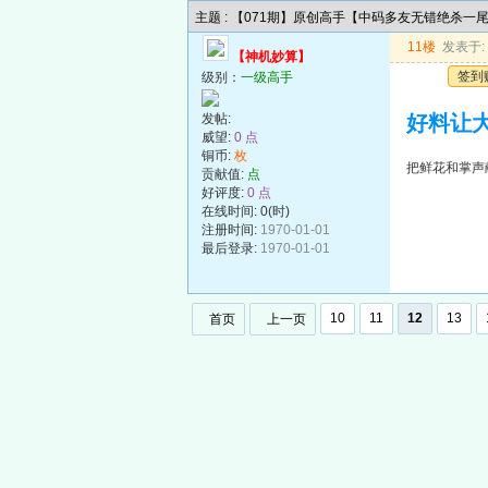
主题 : 【071期】原创高手【中码多友无错绝杀一
11楼
发表于: 2
【神机妙算】
签到
级别：
一级高手
发帖:
好料让
威望:
0 点
铜币:
枚
把鲜花和掌声
贡献值:
点
好评度:
0 点
在线时间: 0(时)
注册时间:
1970-01-01
最后登录:
1970-01-01
10
11
12
13
首页
上一页