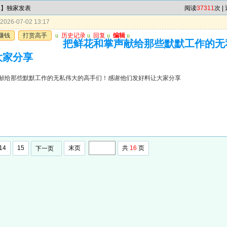
尾】独家发表
阅读
37311
次 |
026-07-02 13:17
赚钱
打赏高手
u
历史记录
u
回复
u
编辑
u
把鲜花和掌声献给那些默默工作的无
大家分享
献给那些默默工作的无私伟大的高手们！感谢他们发好料让大家分享
14
15
末页
共
16
页
下一页