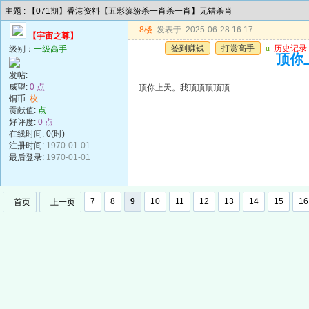
主题 : 【071期】香港资料【五彩缤纷杀一肖杀一肖】无错杀肖
8楼
发表于: 2025-06-28 16:17
【宇宙之尊】
签到赚钱
打赏高手
u
历史记录
级别：
一级高手
顶你
发帖:
威望:
0 点
顶你上天。我顶顶顶顶顶
铜币:
枚
贡献值:
点
好评度:
0 点
在线时间: 0(时)
注册时间:
1970-01-01
最后登录:
1970-01-01
7
8
9
10
11
12
13
14
15
16
首页
上一页