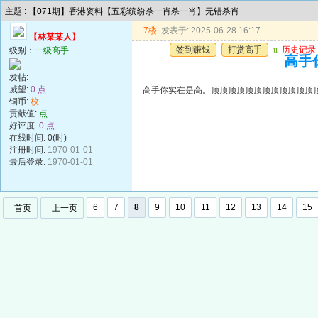
主题 : 【071期】香港资料【五彩缤纷杀一肖杀一肖】无错杀肖
7楼
发表于: 2025-06-28 16:17
【林某某人】
签到赚钱
打赏高手
u
历史记录
级别：
一级高手
高手
发帖:
威望:
0 点
高手你实在是高。顶顶顶顶顶顶顶顶顶顶顶顶
铜币:
枚
贡献值:
点
好评度:
0 点
在线时间: 0(时)
注册时间:
1970-01-01
最后登录:
1970-01-01
6
7
8
9
10
11
12
13
14
15
首页
上一页