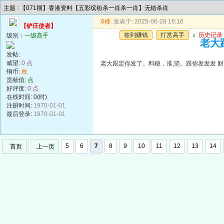
主题 : 【071期】香港资料【五彩缤纷杀一肖杀一肖】无错杀肖
6楼
发表于: 2025-06-28 16:16
【铲庄使者】
签到赚钱
打赏高手
u
历史记录
级别：
一级高手
老大
发帖:
威望:
0 点
老大跟定你发了。料稳，准,坚。跟你发发发 财
铜币:
枚
贡献值:
点
好评度:
0 点
在线时间: 0(时)
注册时间:
1970-01-01
最后登录:
1970-01-01
5
6
7
8
9
10
11
12
13
14
首页
上一页