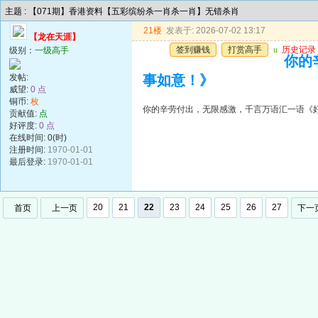
主题 : 【071期】香港资料【五彩缤纷杀一肖杀一肖】无错杀肖
21楼
发表于: 2026-07-02 13:17
【龙在天涯】
签到赚钱
打赏高手
u
历史记录
级别：
一级高手
你的
发帖:
事如意！》
威望:
0 点
铜币:
枚
你的辛劳付出，无限感激，千言万语汇一语《
贡献值:
点
好评度:
0 点
在线时间: 0(时)
注册时间:
1970-01-01
最后登录:
1970-01-01
20
21
22
23
24
25
26
27
首页
上一页
下一