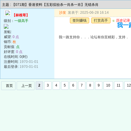
主题 : 【071期】香港资料【五彩缤纷杀一肖杀一肖】无错杀肖
沙发
发表于: 2025-06-28 16:14
【林根哥】
签到赚钱
打赏高手
u
历史记录
级别：
一级高手
我一
发帖:
威望:
0 点
我一路支持你．．．论坛有你至精彩，支持．
铜币:
枚
贡献值:
点
好评度:
0 点
在线时间: 0(时)
注册时间:
1970-01-01
最后登录:
1970-01-01
2
3
4
5
6
7
8
9
10
11
12
首页
上一页