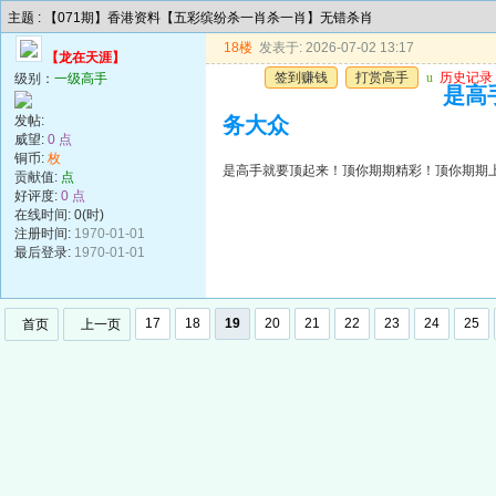
主题 : 【071期】香港资料【五彩缤纷杀一肖杀一肖】无错杀肖
18楼
发表于: 2026-07-02 13:17
【龙在天涯】
签到赚钱
打赏高手
u
历史记录
级别：
一级高手
是高
发帖:
务大众
威望:
0 点
铜币:
枚
是高手就要顶起来！顶你期期精彩！顶你期期
贡献值:
点
好评度:
0 点
在线时间: 0(时)
注册时间:
1970-01-01
最后登录:
1970-01-01
17
18
19
20
21
22
23
24
25
首页
上一页