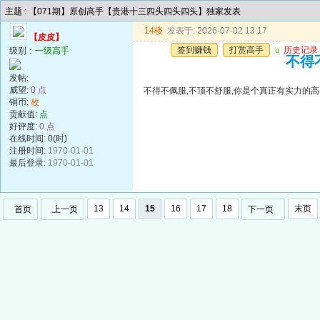
主题 : 【071期】原创高手【贵港十三四头四头四头】独家发表
14楼
发表于: 2026-07-02 13:17
【皮皮】
签到赚钱
打赏高手
u
历史记录
级别：
一级高手
不得
发帖:
威望:
0 点
不得不佩服,不顶不舒服,你是个真正有实力的高
铜币:
枚
贡献值:
点
好评度:
0 点
在线时间: 0(时)
注册时间:
1970-01-01
最后登录:
1970-01-01
13
14
15
16
17
18
末页
首页
上一页
下一页