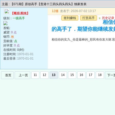
主题 : 【071期】原创高手【贵港十三四头四头四头】独家发表
12楼
发表于: 2026-07-02 13:17
【雨后.阳光】
签到赚钱
打赏高手
u
历史记录
级别：
一级高手
相信
发帖:
的高手了．期望你能继续发
威望:
0 点
铜币:
枚
相信你的实力,_你是最棒的_彩民有你发大财
贡献值:
点
好评度:
0 点
在线时间: 0(时)
注册时间:
1970-01-01
最后登录:
1970-01-01
11
12
13
14
15
16
17
18
首页
上一页
下一