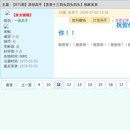
主题 : 【071期】原创高手【贵港十三四头四头四头】独家发表
10楼
发表于: 2026-07-02 13:16
【灰太狼狼】
签到赚钱
打赏高手
u
历史记录
级别：
一级高手
祝贺
发帖:
你！！
威望:
0 点
铜币:
枚
祝贺你！！祝贺你！！祝贺你！！祝贺你！！
贡献值:
点
好评度:
0 点
在线时间: 0(时)
注册时间:
1970-01-01
最后登录:
1970-01-01
9
10
11
12
13
14
15
16
17
首页
上一页