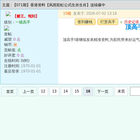
主题 : 【071期】香港资料【风雨彩虹公式生肖生肖】连续爆中
15楼
发表于: 2026-07-02 13:18
【赌王。驾到】
签到赚钱
打赏高手
u
历史记录
级别：
一级高手
顶高手
发帖:
威望:
0 点
顶高手!请继续发表精准资料,为彩民带来好运气!谢谢!!
铜币:
枚
贡献值:
点
好评度:
0 点
在线时间: 0(时)
注册时间:
1970-01-01
最后登录:
1970-01-01
12
13
14
15
16
末页
首页
上一页
下一页