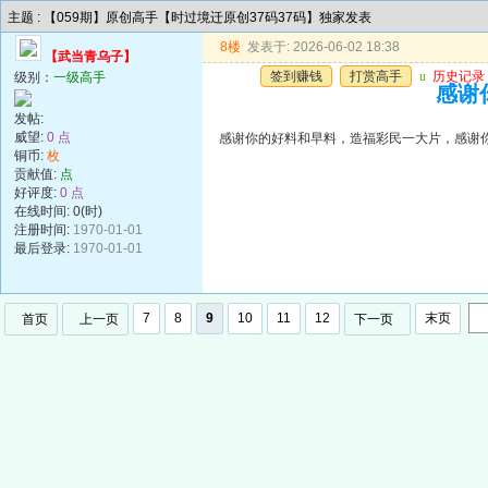
主题 : 【059期】原创高手【时过境迁原创37码37码】独家发表
8楼
发表于: 2026-06-02 18:38
【武当青乌子】
签到赚钱
打赏高手
u
历史记录
级别：
一级高手
感谢
发帖:
威望:
0 点
感谢你的好料和早料，造福彩民一大片，感谢
铜币:
枚
贡献值:
点
好评度:
0 点
在线时间: 0(时)
注册时间:
1970-01-01
最后登录:
1970-01-01
7
8
9
10
11
12
末页
首页
上一页
下一页