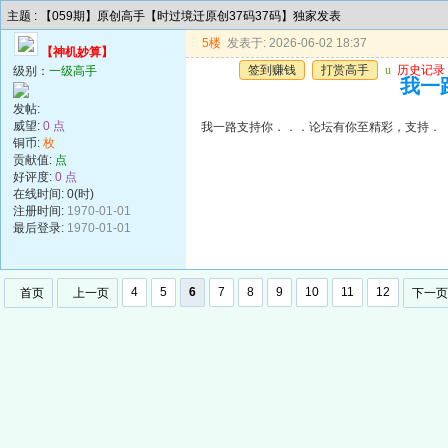
主题 : 【059期】原创高手【时过境迁原创37码37码】独家发表
5楼
发表于: 2026-06-02 18:37
【神机妙算】
签到赚钱
打赏高手
u
历史记录
级别：
一级高手
我一
发帖:
威望:
0 点
我一路支持你．．．论坛有你至精彩，支持．
铜币:
枚
贡献值:
点
好评度:
0 点
在线时间: 0(时)
注册时间:
1970-01-01
最后登录:
1970-01-01
4
5
6
7
8
9
10
11
12
首页
上一页
下一页