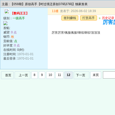
主题 : 【059期】原创高手【时过境迁原创37码37码】独家发表
11楼
发表于: 2026-06-02 18:39
【数码王王】
签到赚钱
打赏高手
u
历史记录
级别：
一级高手
厉害
发帖:
威望:
0 点
厉害厉害!佩服佩服!继续继续!顶顶顶
铜币:
枚
贡献值:
点
好评度:
0 点
在线时间: 0(时)
注册时间:
1970-01-01
最后登录:
1970-01-01
8
9
10
11
12
末页
首页
上一页
下一页