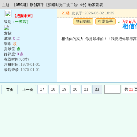
主题 : 【059期】原创高手【消遣时光二波二波中特】独家发表
21楼
发表于: 2026-06-02 18:39
【把握未来】
签到赚钱
打赏高手
u
历史记录
级别：
一级高手
相信你
发帖:
威望:
0 点
相信你的实力, 你是最棒的！！我要把你顶得高高的..
铜币:
枚
贡献值:
点
好评度:
0 点
在线时间: 0(时)
注册时间:
1970-01-01
最后登录:
1970-01-01
17
18
19
20
21
22
共
22
首页
上一页