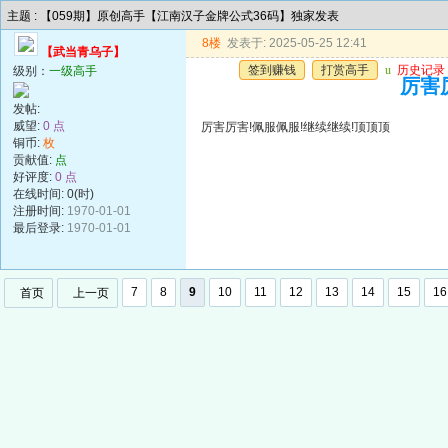
主题 : 【059期】原创高手【江南汉子金牌公式36码】独家发表
8楼
发表于: 2025-05-25 12:41
【武当青乌子】
签到赚钱
打赏高手
u
历史记录
级别：
一级高手
厉害
发帖:
威望:
0 点
厉害厉害!佩服佩服!继续继续!顶顶顶
铜币:
枚
贡献值:
点
好评度:
0 点
在线时间: 0(时)
注册时间:
1970-01-01
最后登录:
1970-01-01
7
8
9
10
11
12
13
14
15
16
首页
上一页