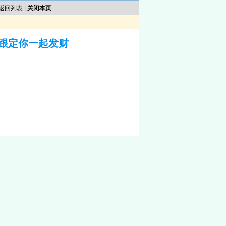
返回列表
|
关闭本页
跟定你一起发财