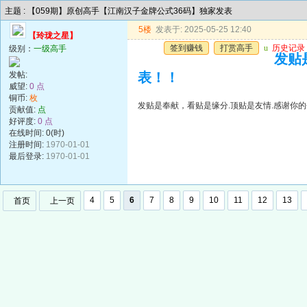
主题 : 【059期】原创高手【江南汉子金牌公式36码】独家发表
5楼
发表于: 2025-05-25 12:40
【玲珑之星】
签到赚钱
打赏高手
u
历史记录
级别：
一级高手
发贴
发帖:
表！！
威望:
0 点
铜币:
枚
发贴是奉献，看贴是缘分.顶贴是友情.感谢你的
贡献值:
点
好评度:
0 点
在线时间: 0(时)
注册时间:
1970-01-01
最后登录:
1970-01-01
4
5
6
7
8
9
10
11
12
13
首页
上一页