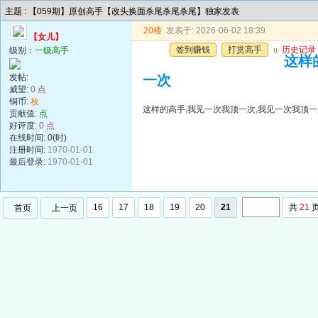
主题 : 【059期】原创高手【改头换面杀尾杀尾杀尾】独家发表
20楼
发表于: 2026-06-02 18:39
【女儿】
签到赚钱
打赏高手
u
历史记录
级别：
一级高手
这样
发帖:
一次
威望:
0 点
铜币:
枚
这样的高手,我见一次我顶一次,我见一次我顶一
贡献值:
点
好评度:
0 点
在线时间: 0(时)
注册时间:
1970-01-01
最后登录:
1970-01-01
16
17
18
19
20
21
共
21
首页
上一页