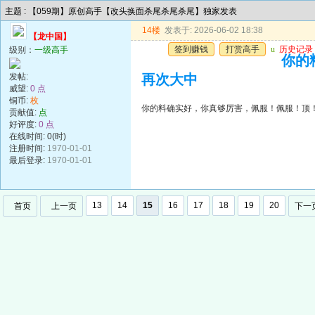
主题 : 【059期】原创高手【改头换面杀尾杀尾杀尾】独家发表
14楼
发表于: 2026-06-02 18:38
【龙中国】
签到赚钱
打赏高手
u
历史记录
级别：
一级高手
你的
发帖:
再次大中
威望:
0 点
铜币:
枚
你的料确实好，你真够厉害，佩服！佩服！顶
贡献值:
点
好评度:
0 点
在线时间: 0(时)
注册时间:
1970-01-01
最后登录:
1970-01-01
13
14
15
16
17
18
19
20
首页
上一页
下一