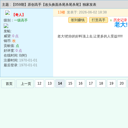
主题 : 【059期】原创高手【改头换面杀尾杀尾杀尾】独家发表
13楼
发表于: 2026-06-02 18:38
【奇人】
签到赚钱
打赏高手
u
历史记录
级别：
一级高手
老大!
发帖:
威望:
0 点
老大!把你的好料顶上去,让更多的人受益!!!!!!
铜币:
枚
贡献值:
点
好评度:
0 点
在线时间: 0(时)
注册时间:
1970-01-01
最后登录:
1970-01-01
12
13
14
15
16
17
18
19
20
首页
上一页