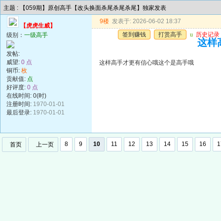
主题 : 【059期】原创高手【改头换面杀尾杀尾杀尾】独家发表
9楼
发表于: 2026-06-02 18:37
【虎虎生威】
签到赚钱
打赏高手
u
历史记录
级别：
一级高手
这样
发帖:
威望:
0 点
这样高手才更有信心哦这个是高手哦
铜币:
枚
贡献值:
点
好评度:
0 点
在线时间: 0(时)
注册时间:
1970-01-01
最后登录:
1970-01-01
8
9
10
11
12
13
14
15
16
1
首页
上一页