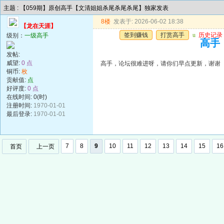
主题 : 【059期】原创高手【文清姐姐杀尾杀尾杀尾】独家发表
8楼
发表于: 2026-06-02 18:38
【龙在天涯】
签到赚钱
打赏高手
u
历史记录
级别：
一级高手
高手
发帖:
威望:
0 点
高手，论坛很难进呀，请你们早点更新，谢谢
铜币:
枚
贡献值:
点
好评度:
0 点
在线时间: 0(时)
注册时间:
1970-01-01
最后登录:
1970-01-01
7
8
9
10
11
12
13
14
15
16
首页
上一页