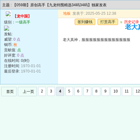
主题 : 【059期】原创高手【九龙特围精选34码34码】独家发表
地板
发表于: 2025-05-25 12:38
【龙中国】
签到赚钱
打赏高手
u
历史记录
级别：
一级高手
老大
发帖:
威望:
0 点
老大真神，服服服服服服服服服服服服服
铜币:
枚
贡献值:
点
好评度:
0 点
在线时间: 0(时)
注册时间:
1970-01-01
最后登录:
1970-01-01
2
3
4
5
6
7
8
9
10
11
12
首页
上一页