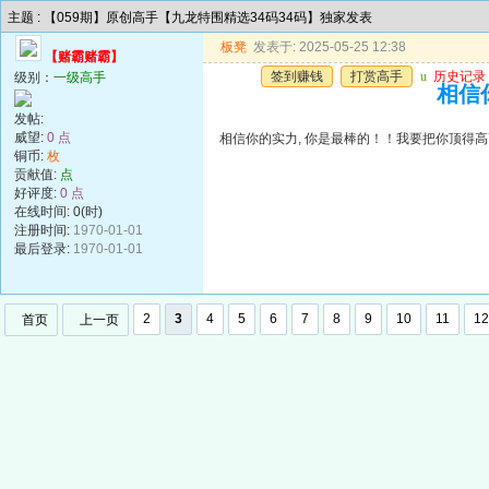
主题 : 【059期】原创高手【九龙特围精选34码34码】独家发表
板凳
发表于: 2025-05-25 12:38
【赌霸赌霸】
签到赚钱
打赏高手
u
历史记录
级别：
一级高手
相信
发帖:
威望:
0 点
相信你的实力, 你是最棒的！！我要把你顶得高
铜币:
枚
贡献值:
点
好评度:
0 点
在线时间: 0(时)
注册时间:
1970-01-01
最后登录:
1970-01-01
2
3
4
5
6
7
8
9
10
11
12
首页
上一页