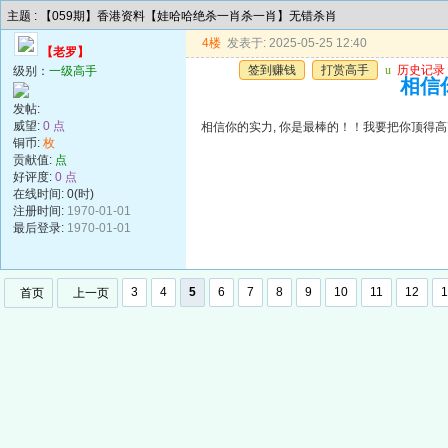
主题 : 【059期】香港资料【娃哈哈绝杀一肖杀一肖】无错杀肖
4楼
发表于: 2025-05-25 12:40
【老罗】
签到赚钱
打赏高手
u
历史记录
级别：
一级高手
相信你
发帖:
威望:
0 点
相信你的实力, 你是最棒的！！我要把你顶得高高的..
铜币:
枚
贡献值:
点
好评度:
0 点
在线时间: 0(时)
注册时间:
1970-01-01
最后登录:
1970-01-01
3
4
5
6
7
8
9
10
11
12
1
首页
上一页