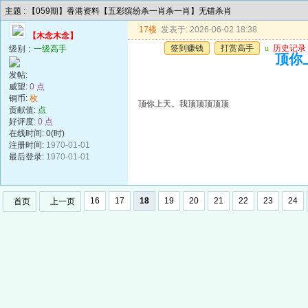
主题 : 【059期】香港资料【五彩缤纷杀一肖杀一肖】无错杀肖
17楼
发表于: 2026-06-02 18:38
【木念木念】
签到赚钱
打赏高手
u
历史记录
级别：
一级高手
顶你
发帖:
威望:
0 点
铜币:
枚
顶你上天。我顶顶顶顶顶
贡献值:
点
好评度:
0 点
在线时间: 0(时)
注册时间:
1970-01-01
最后登录:
1970-01-01
16
17
18
19
20
21
22
23
24
首页
上一页