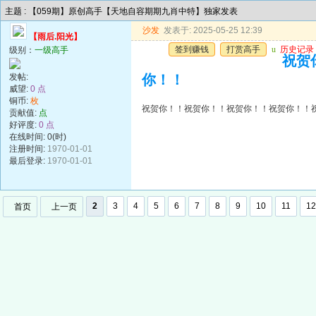
主题 : 【059期】原创高手【天地自容期期九肖中特】独家发表
沙发
发表于: 2025-05-25 12:39
【雨后.阳光】
签到赚钱
打赏高手
u
历史记录
级别：
一级高手
祝贺
发帖:
你！！
威望:
0 点
铜币:
枚
祝贺你！！祝贺你！！祝贺你！！祝贺你！！
贡献值:
点
好评度:
0 点
在线时间: 0(时)
注册时间:
1970-01-01
最后登录:
1970-01-01
2
3
4
5
6
7
8
9
10
11
12
首页
上一页