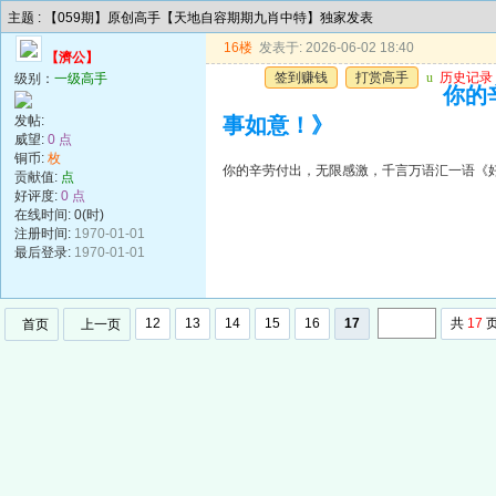
主题 : 【059期】原创高手【天地自容期期九肖中特】独家发表
16楼
发表于: 2026-06-02 18:40
【濟公】
签到赚钱
打赏高手
u
历史记录
级别：
一级高手
你的
发帖:
事如意！》
威望:
0 点
铜币:
枚
你的辛劳付出，无限感激，千言万语汇一语《
贡献值:
点
好评度:
0 点
在线时间: 0(时)
注册时间:
1970-01-01
最后登录:
1970-01-01
12
13
14
15
16
17
共
17
首页
上一页