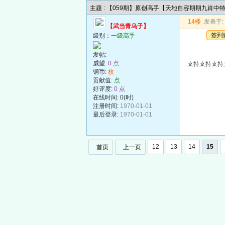
主题 : 【059期】原创高手【天地自容期期九肖中
14楼
发表于: 2
【武当青乌子】
签到
级别：
一级高手
发帖:
威望:
0 点
支持支持支持
铜币:
枚
贡献值:
点
好评度:
0 点
在线时间: 0(时)
注册时间:
1970-01-01
最后登录:
1970-01-01
12
13
14
15
首页
上一页