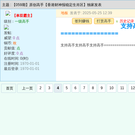
主题 : 【059期】原创高手【香港财神报稳定生肖区】独家发表
地板
发表于: 2025-05-25 12:39
【单双霸主】
签到赚钱
打赏高手
u
历史记录
级别：
一级高手
支持高
================
发帖:
威望:
0 点
铜币:
枚
支持高手支持高手支持高手=================
贡献值:
点
好评度:
0 点
在线时间: 0(时)
注册时间:
1970-01-01
最后登录:
1970-01-01
2
3
4
5
6
7
8
9
10
11
12
首页
上一页