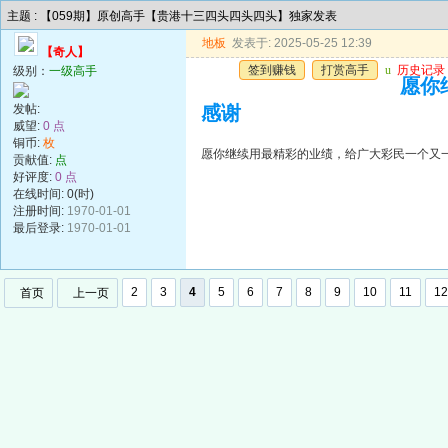
主题 : 【059期】原创高手【贵港十三四头四头四头】独家发表
地板
发表于: 2025-05-25 12:39
【奇人】
签到赚钱
打赏高手
u
历史记录
级别：
一级高手
愿你
发帖:
感谢
威望:
0 点
铜币:
枚
愿你继续用最精彩的业绩，给广大彩民一个又
贡献值:
点
好评度:
0 点
在线时间: 0(时)
注册时间:
1970-01-01
最后登录:
1970-01-01
2
3
4
5
6
7
8
9
10
11
12
首页
上一页