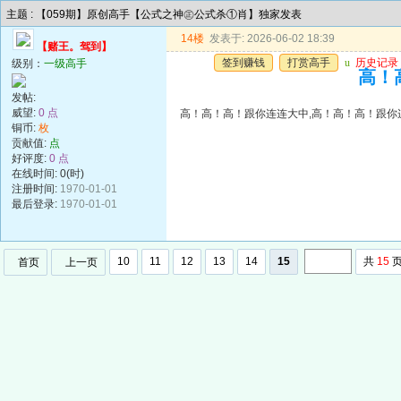
主题 : 【059期】原创高手【公式之神㊣公式杀①肖】独家发表
14楼
发表于: 2026-06-02 18:39
【赌王。驾到】
签到赚钱
打赏高手
u
历史记录
级别：
一级高手
高！
发帖:
威望:
0 点
高！高！高！跟你连连大中,高！高！高！跟你
铜币:
枚
贡献值:
点
好评度:
0 点
在线时间: 0(时)
注册时间:
1970-01-01
最后登录:
1970-01-01
10
11
12
13
14
15
共
15
首页
上一页