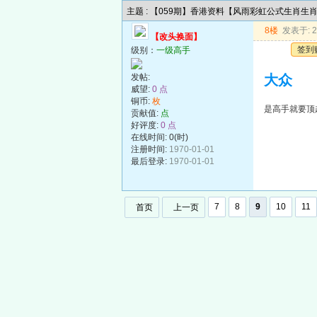
主题 : 【059期】香港资料【风雨彩虹公式生肖生
8楼
发表于: 20
【改头换面】
签到
级别：
一级高手
发帖:
大众
威望:
0 点
铜币:
枚
是高手就要顶
贡献值:
点
好评度:
0 点
在线时间: 0(时)
注册时间:
1970-01-01
最后登录:
1970-01-01
7
8
9
10
11
首页
上一页