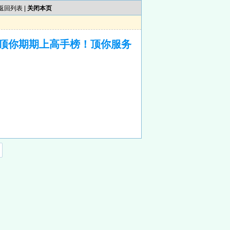
返回列表
|
关闭本页
顶你期期上高手榜！顶你服务