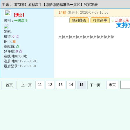
主题 : 【073期】原创高手【绿箭绿箭精准杀一尾区】独家发表
14楼
发表于: 2026-07-07 16:56
【濟公】
签到赚钱
打赏高手
u
历史记录
级别：
一级高手
支持
发帖:
威望:
0 点
支持支持支持支持支持支持支持支持
铜币:
枚
贡献值:
点
好评度:
0 点
在线时间: 0(时)
注册时间:
1970-01-01
最后登录:
1970-01-01
11
12
13
14
15
末页
首页
上一页
下一页