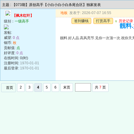
主题 : 【073期】原创高手【小白小白小白杀尾合区】独家发表
地板
发表于: 2026-07-07 16:55
【枫木红叶】
签到赚钱
打赏高手
u
历史记录
级别：
一级高手
靓料
发帖:
威望:
0 点
靓料.好人品.高风亮节.见你一次顶一次.祝你天
铜币:
枚
贡献值:
点
好评度:
0 点
在线时间: 0(时)
注册时间:
1970-01-01
最后登录:
1970-01-01
2
3
4
5
6
末页
共
7
页
首页