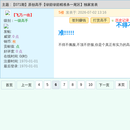
主题 : 【071期】原创高手【绿箭绿箭精准杀一尾区】独家发表
5楼
发表于: 2026-07-02 13:16
【飞刀.一出】
签到赚钱
打赏高手
u
历史记录
级别：
一级高手
不得
发帖:
准!!!!!
威望:
0 点
铜币:
枚
不得不佩服,不顶不舒服,你是个真正有实力的高手,
贡献值:
点
好评度:
0 点
在线时间: 0(时)
注册时间:
1970-01-01
最后登录:
1970-01-01
4
5
6
7
8
9
10
末页
首页
上一页
下一页