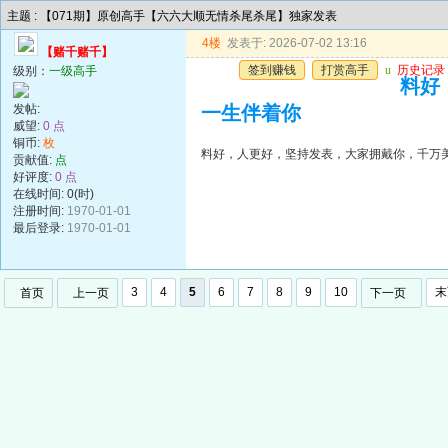
主题 : 【071期】原创高手【六六大顺无情杀尾杀尾】独家发表
4楼
发表于: 2026-07-02 13:16
【赌千赌千】
签到赚钱
打赏高手
u
历史记录
级别：
一级高手
料好
发帖:
一生伴着你
威望:
0 点
铜币:
枚
料好，人更好，坚持发表，大家拥戴你，千万
贡献值:
点
好评度:
0 点
在线时间: 0(时)
注册时间:
1970-01-01
最后登录:
1970-01-01
3
4
5
6
7
8
9
10
末
首页
上一页
下一页