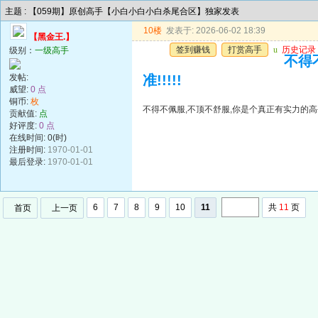
主题 : 【059期】原创高手【小白小白小白杀尾合区】独家发表
10楼
发表于: 2026-06-02 18:39
【黑金王.】
签到赚钱
打赏高手
u
历史记录
级别：
一级高手
不得
发帖:
准!!!!!
威望:
0 点
铜币:
枚
不得不佩服,不顶不舒服,你是个真正有实力的高手,
贡献值:
点
好评度:
0 点
在线时间: 0(时)
注册时间:
1970-01-01
最后登录:
1970-01-01
6
7
8
9
10
11
共
11
页
首页
上一页