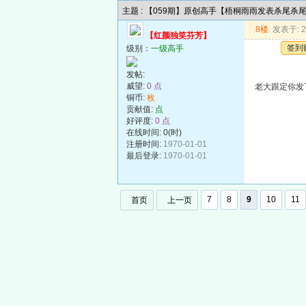
主题 : 【059期】原创高手【梧桐雨雨发表杀尾杀
8楼
发表于: 20
【红颜独笑芬芳】
签到
级别：
一级高手
发帖:
威望:
0 点
老大跟定你发
铜币:
枚
贡献值:
点
好评度:
0 点
在线时间: 0(时)
注册时间:
1970-01-01
最后登录:
1970-01-01
7
8
9
10
11
首页
上一页