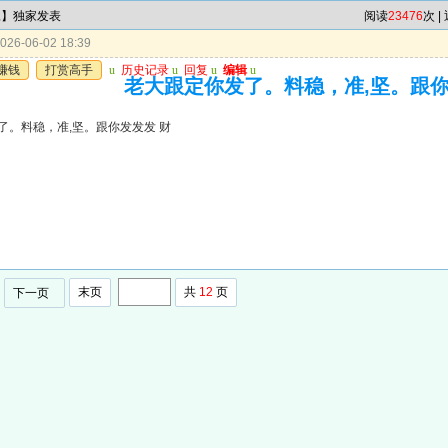
尾】独家发表
阅读
23476
次 |
26-06-02 18:39
赚钱
打赏高手
u
历史记录
u
回复
u
编辑
u
老大跟定你发了。料稳，准,坚。跟你
了。料稳，准,坚。跟你发发发 财
末页
共
12
页
下一页