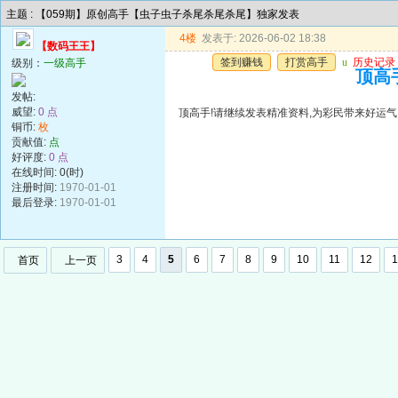
主题 : 【059期】原创高手【虫子虫子杀尾杀尾杀尾】独家发表
4楼
发表于: 2026-06-02 18:38
【数码王王】
签到赚钱
打赏高手
u
历史记录
级别：
一级高手
顶高手
发帖:
威望:
0 点
顶高手!请继续发表精准资料,为彩民带来好运气!谢谢!!
铜币:
枚
贡献值:
点
好评度:
0 点
在线时间: 0(时)
注册时间:
1970-01-01
最后登录:
1970-01-01
3
4
5
6
7
8
9
10
11
12
1
首页
上一页