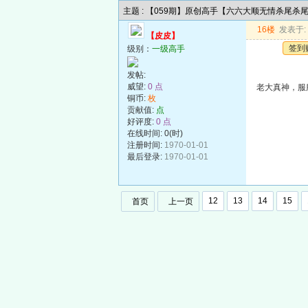
主题 : 【059期】原创高手【六六大顺无情杀尾杀
16楼
发表于: 2
【皮皮】
签到
级别：
一级高手
发帖:
威望:
0 点
老大真神，服
铜币:
枚
贡献值:
点
好评度:
0 点
在线时间: 0(时)
注册时间:
1970-01-01
最后登录:
1970-01-01
12
13
14
15
首页
上一页