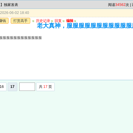
尾】独家发表
阅读
34562
次 |
026-06-02 18:40
赚钱
打赏高手
u
历史记录
u
回复
u
编辑
u
老大真神，服服服服服服服服服服服
服服服服服服服服服服服服
16
17
共
17
页