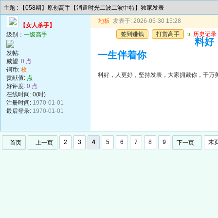
主题 : 【058期】原创高手【消遣时光二波二波中特】独家发表
地板
发表于: 2026-05-30 15:28
【女人杀手】
签到赚钱
打赏高手
u
历史记录
级别：
一级高手
料好
发帖:
一生伴着你
威望:
0 点
铜币:
枚
料好，人更好，坚持发表，大家拥戴你，千万
贡献值:
点
好评度:
0 点
在线时间: 0(时)
注册时间:
1970-01-01
最后登录:
1970-01-01
2
3
4
5
6
7
8
9
末
首页
上一页
下一页