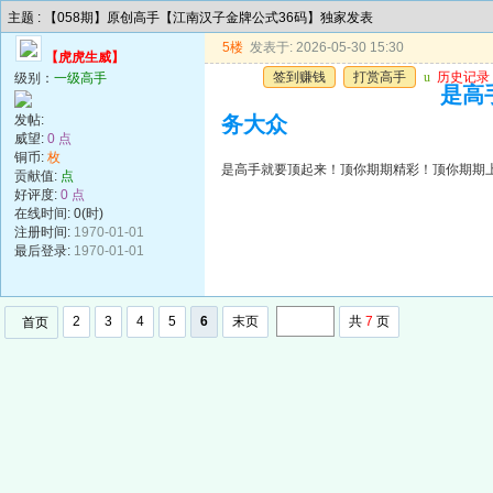
主题 : 【058期】原创高手【江南汉子金牌公式36码】独家发表
5楼
发表于: 2026-05-30 15:30
【虎虎生威】
签到赚钱
打赏高手
u
历史记录
级别：
一级高手
是高
发帖:
务大众
威望:
0 点
铜币:
枚
是高手就要顶起来！顶你期期精彩！顶你期期
贡献值:
点
好评度:
0 点
在线时间: 0(时)
注册时间:
1970-01-01
最后登录:
1970-01-01
2
3
4
5
6
末页
共
7
页
首页