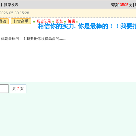
区】独家发表
阅读
13505
次 |
026-05-30 15:28
赚钱
打赏高手
u
历史记录
u
回复
u
编辑
u
相信你的实力, 你是最棒的！！我要把你顶
 你是最棒的！！我要把你顶得高高的.......
共
7
页