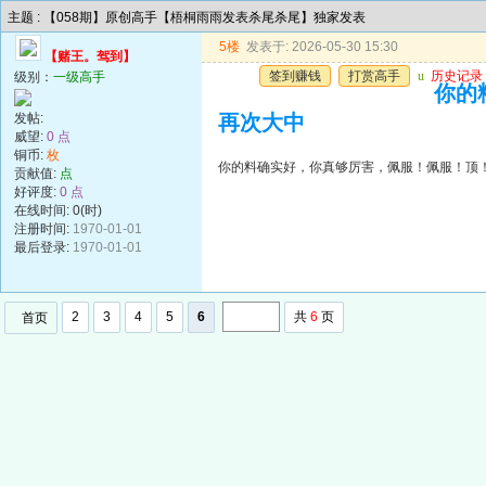
主题 : 【058期】原创高手【梧桐雨雨发表杀尾杀尾】独家发表
5楼
发表于: 2026-05-30 15:30
【赌王。驾到】
签到赚钱
打赏高手
u
历史记录
级别：
一级高手
你的
发帖:
再次大中
威望:
0 点
铜币:
枚
你的料确实好，你真够厉害，佩服！佩服！顶
贡献值:
点
好评度:
0 点
在线时间: 0(时)
注册时间:
1970-01-01
最后登录:
1970-01-01
2
3
4
5
6
共
6
页
首页