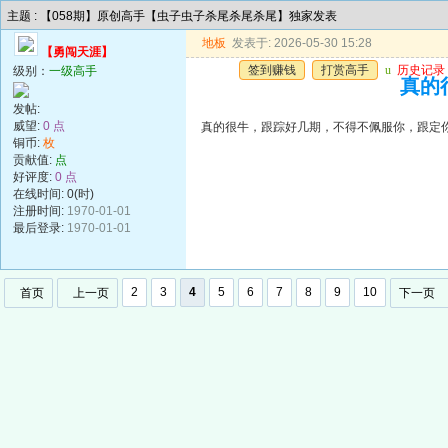
主题 : 【058期】原创高手【虫子虫子杀尾杀尾杀尾】独家发表
地板
发表于: 2026-05-30 15:28
【勇闯天涯】
签到赚钱
打赏高手
u
历史记录
级别：
一级高手
真的
发帖:
威望:
0 点
真的很牛，跟踪好几期，不得不佩服你，跟定
铜币:
枚
贡献值:
点
好评度:
0 点
在线时间: 0(时)
注册时间:
1970-01-01
最后登录:
1970-01-01
2
3
4
5
6
7
8
9
10
首页
上一页
下一页