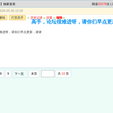
尾】独家发表
阅读
20278
次 |
26-05-30 15:28
赚钱
打赏高手
u
历史记录
u
回复
u
编辑
u
高手，论坛很难进呀，请你们早点更
难进呀，请你们早点更新，谢谢
8
9
末页
共
10
页
下一页