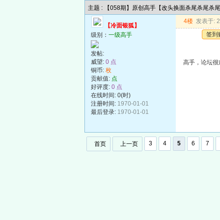
主题 : 【058期】原创高手【改头换面杀尾杀尾杀
4楼
发表于: 20
【冷面银狐】
签到
级别：
一级高手
发帖:
威望:
0 点
高手，论坛很
铜币:
枚
贡献值:
点
好评度:
0 点
在线时间: 0(时)
注册时间:
1970-01-01
最后登录:
1970-01-01
3
4
5
6
7
首页
上一页