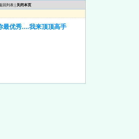
返回列表
|
关闭本页
网你最优秀....我来顶顶高手