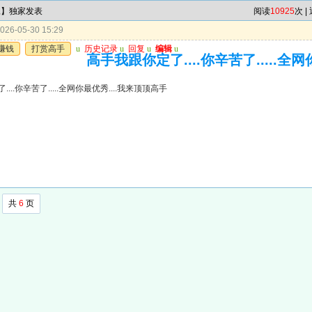
尾】独家发表
阅读
10925
次 |
26-05-30 15:29
赚钱
打赏高手
u
历史记录
u
回复
u
编辑
u
高手我跟你定了....你辛苦了.....全
...你辛苦了.....全网你最优秀....我来顶顶高手
共
6
页