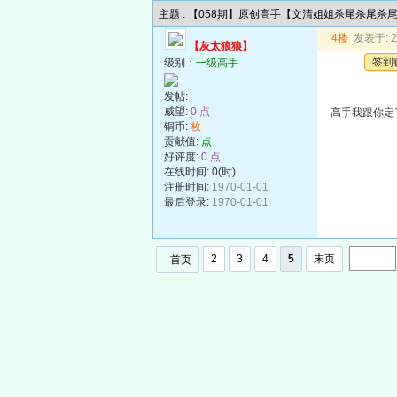
主题 : 【058期】原创高手【文清姐姐杀尾杀尾杀
4楼
发表于: 20
【灰太狼狼】
签到
级别：
一级高手
发帖:
威望:
0 点
高手我跟你定了.
铜币:
枚
贡献值:
点
好评度:
0 点
在线时间: 0(时)
注册时间:
1970-01-01
最后登录:
1970-01-01
2
3
4
5
末页
首页