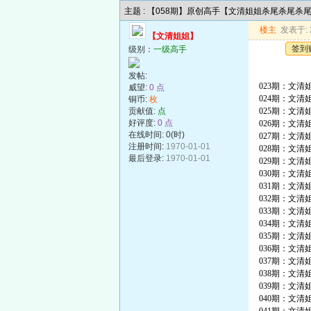
主题 : 【058期】原创高手【文清姐姐杀尾杀尾杀
楼主
发表于: 2
【文清姐姐】
签到
级别：
一级高手
发帖:
023期：文清
威望:
0 点
024期：文清
铜币:
枚
贡献值:
点
025期：文清
好评度:
0 点
026期：文清
在线时间: 0(时)
027期：文清
注册时间:
1970-01-01
028期：文清
最后登录:
1970-01-01
029期：文清
030期：文清
031期：文清
032期：文清
033期：文清
034期：文清
035期：文清
036期：文清
037期：文清
038期：文清
039期：文清
040期：文清