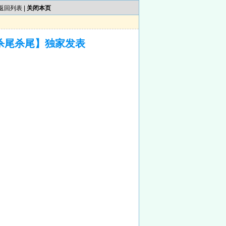
返回列表
|
关闭本页
杀尾杀尾】独家发表