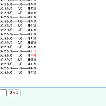
姐姐绝杀尾——8尾——开15准
姐姐绝杀尾——9尾——开34准
姐姐绝杀尾——6尾——开40准
姐姐绝杀尾——9尾——开08准
姐姐绝杀尾——3尾——开09准
姐姐绝杀尾——1尾——开09准
姐姐绝杀尾——8尾——开04准
姐姐绝杀尾——8尾——开49准
姐姐绝杀尾——7尾——开08准
姐姐绝杀尾——5尾——开40准
姐姐绝杀尾——5尾——开28准
姐姐绝杀尾——0尾——开22准
姐姐绝杀尾——9尾——开19
错
姐姐绝杀尾——6尾——开16
错
姐姐绝杀尾——3尾——开08准
姐姐绝杀尾——8尾——开33准
姐姐绝杀尾——6尾——开47准
姐姐绝杀尾——6尾——开00准
共
6
页